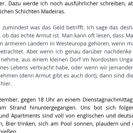
r. Dazu werde ich noch ausführlicher schreiben, abe
lichen Schichten Madeiras.
 zumindest was das Geld betrifft. Ich sage das deshal
n, ob das echte Armut ist. Man kann oft lesen, dass Ma
en ärmeren Ländern in Westeuropa gehören, wenn man
betrachtet. Aber wenn ich genau darüber nachdenke
nehme, aus einem kleinen Dorf im Nordosten Ungarn
ines Lebens verbracht habe, oder wenn wir jemanden
ehmen (denn Armut gibt es auch dort), dann sind die
hier.
ezember, gegen 18 Uhr an einem Dienstagnachmittag,
zum Strand hinuntergegangen. Uns bot sich folgen
 und Apartments sind voll von englischen und deutsc
en, Bier trinken, sich am Pool sonnen, plaudern und 
nießen...