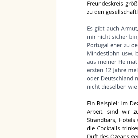
Freundeskreis größe
zu den gesellschaft
Es gibt auch Armut,
mir nicht sicher bi
Portugal eher zu d
Mindestlohn usw. 
aus meiner Heimat 
ersten 12 Jahre me
oder Deutschland n
nicht dieselben wie 
Ein Beispiel: Im D
Arbeit, sind wir 
Strandbars, Hotels
die Cocktails trink
Duft des Ozeans ge