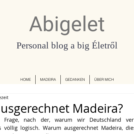
Abigelet
Personal blog a big Életről
HOME
MADEIRA
GEDANKEN
ÜBER MICH
ezeit
usgerechnet Madeira?
e Frage, nach der, warum wir Deutschland verla
as völlig logisch. Warum ausgerechnet Madeira, dies