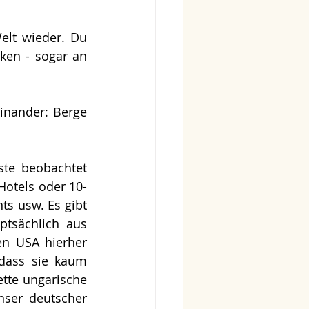
elt wieder. Du 
en - sogar an 
inander: Berge 
te beobachtet 
Hotels oder 10-
s usw. Es gibt 
tsächlich aus 
n USA hierher 
dass sie kaum 
tte ungarische 
nser deutscher 