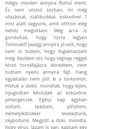
mégis minden annyira flottul ment. 
És nem utolsó sorban, mi még 
utazással, szállásokkal, esküvővel 1 
misi alatt vagyunk, amit otthon elég 
nehéz megoldani. Még arra is 
gondoltak, hogy torta legyen 
Tominak!!! Jaaajjjj annyira jó volt, hogy 
nem is tudom, hogy fogalmazzam 
meg. Kezdem ott, hogy tegnap reggel 
kínzó torokfájásra ébredtem, nem 
tudtam nyelni annyira fájt. Hang 
egyáltalán nem jött ki a torkomon. 
Hívtuk a dokit, mondták, hogy kijön, 
nyugodtan készüljek az esküvőre, 
pihengessek. Egész nap ágyban 
voltam, teáztam, pihiztem, 
némelyikőtökkel leveleztünk, 
skypoltunk. Megjött a doki, mondta, 
hogy vírus, lázam is van, kaptam egy 