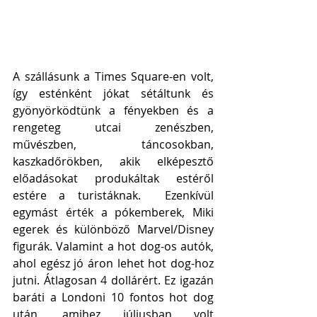
A szállásunk a Times Square-en volt, 
így esténként jókat sétáltunk és 
gyönyörködtünk a fényekben és a 
rengeteg utcai zenészben, 
művészben, táncosokban, 
kaszkadőrökben, akik elképesztő 
előadásokat produkáltak estéről 
estére a turistáknak.  Ezenkívül 
egymást érték a pókemberek, Miki 
egerek és különböző Marvel/Disney 
figurák. Valamint a hot dog-os autók, 
ahol egész jó áron lehet hot dog-hoz 
jutni. Átlagosan 4 dollárért. Ez igazán 
baráti a Londoni 10 fontos hot dog 
után, amihez júliusban volt 