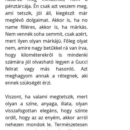
pénztárcája. Én csak azt veszem meg, 
ami tetszik, jól áll, kiegészít már 
meglévő dolgaimat. Akkor is, ha no 
name filléres, akkor is, ha márkás. 
Nem vennék soha semmit, csak azért, 
mert ilyen olyan márkájú. Főleg olyat 
nem, amire nagy betűkkel rá van írva, 
hogy kilométerekről is mindenki 
számára jól olvasható legyen a Gucci 
felirat vagy más hasonló. Azt 
meghagyom annak a rétegnek, aki 
ennek szükségét érzi.  
Viszont, ha valami megtetszik, mert 
olyan a színe, anyaga, illata, olyan 
visszafogottan elegáns, hogy szinte 
ordít, hogy az az enyém, akkor arról 
nehezen mondok le. Természetesen 