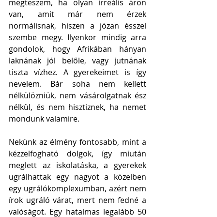
megteszem, ha olyan irreális áron 
van, amit már nem érzek 
normálisnak, hiszen a józan ésszel 
szembe megy. Ilyenkor mindig arra 
gondolok, hogy Afrikában hányan 
laknának jól belőle, vagy jutnának 
tiszta vízhez. A gyerekeimet is így 
nevelem. Bár soha nem kellett 
nélkülözniük, nem vásárolgatnak ész 
nélkül, és nem hisztiznek, ha nemet 
mondunk valamire.  
Nekünk az élmény fontosabb, mint a 
kézzelfogható dolgok, így miután 
meglett az iskolatáska, a gyerekek 
ugrálhattak egy nagyot a közelben 
egy ugrálókomplexumban, azért nem 
írok ugráló várat, mert nem fedné a 
valóságot. Egy hatalmas legalább 50 