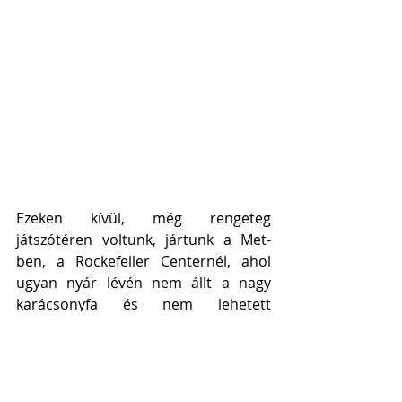
Ezeken kívül, még rengeteg 
játszótéren voltunk, jártunk a Met-
ben, a Rockefeller Centernél, ahol 
ugyan nyár lévén nem állt a nagy 
karácsonyfa és nem lehetett 
jégkorizni a téren, de görkorizni 
viszont igen. Esténként elég nagy 
bulik voltak itt. Zenével, fényekkel 
ahogy kell, csakhogy most 