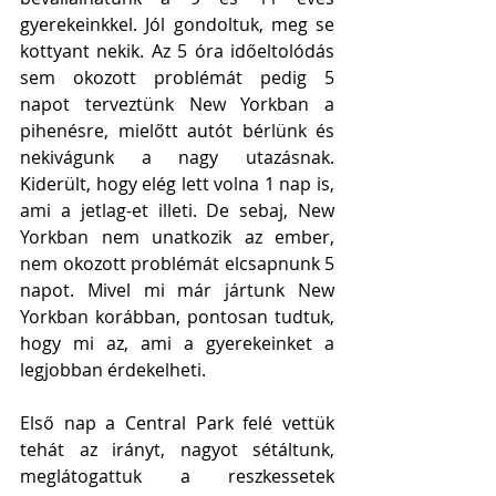
gyerekeinkkel. Jól gondoltuk, meg se 
kottyant nekik. Az 5 óra időeltolódás 
sem okozott problémát pedig 5 
napot terveztünk New Yorkban a 
pihenésre, mielőtt autót bérlünk és 
nekivágunk a nagy utazásnak. 
Kiderült, hogy elég lett volna 1 nap is, 
ami a jetlag-et illeti. De sebaj, New 
Yorkban nem unatkozik az ember, 
nem okozott problémát elcsapnunk 5 
napot. Mivel mi már jártunk New 
Yorkban korábban, pontosan tudtuk, 
hogy mi az, ami a gyerekeinket a 
legjobban érdekelheti. 
Első nap a Central Park felé vettük 
tehát az irányt, nagyot sétáltunk, 
meglátogattuk a reszkessetek 