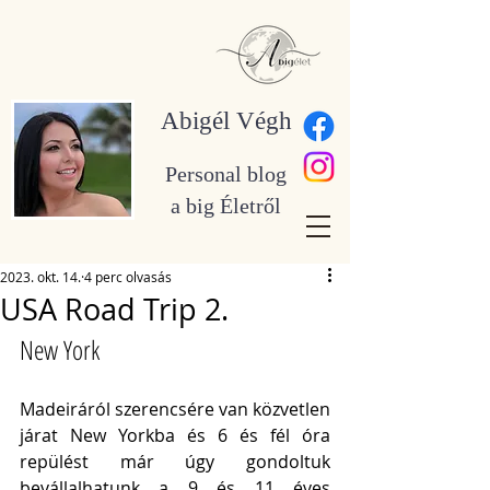
Abigél Végh
Personal blog
a big Életről
2023. okt. 14.
4 perc olvasás
USA Road Trip 2.
New York 
Madeiráról szerencsére van közvetlen 
járat New Yorkba és 6 és fél óra 
repülést már úgy gondoltuk 
bevállalhatunk a 9 és 11 éves 