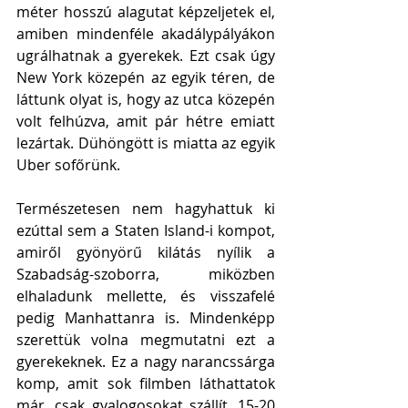
méter hosszú alagutat képzeljetek el, 
amiben mindenféle akadálypályákon 
ugrálhatnak a gyerekek. Ezt csak úgy 
New York közepén az egyik téren, de 
láttunk olyat is, hogy az utca közepén 
volt felhúzva, amit pár hétre emiatt 
lezártak. Dühöngött is miatta az egyik 
Uber sofőrünk.  
Természetesen nem hagyhattuk ki 
ezúttal sem a Staten Island-i kompot, 
amiről gyönyörű kilátás nyílik a 
Szabadság-szoborra, miközben 
elhaladunk mellette, és visszafelé 
pedig Manhattanra is. Mindenképp 
szerettük volna megmutatni ezt a 
gyerekeknek. Ez a nagy narancssárga 
komp, amit sok filmben láthattatok 
már, csak gyalogosokat szállít, 15-20 